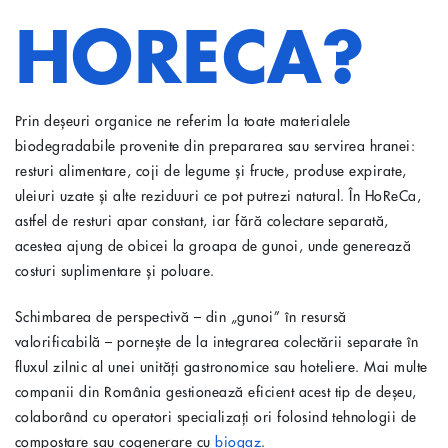
HORECA?
Prin deșeuri organice ne referim la toate materialele
biodegradabile provenite din prepararea sau servirea hranei:
resturi alimentare, coji de legume și fructe, produse expirate,
uleiuri uzate și alte reziduuri ce pot putrezi natural. În HoReCa,
astfel de resturi apar constant, iar fără colectare separată,
acestea ajung de obicei la groapa de gunoi, unde generează
costuri suplimentare și poluare.
Schimbarea de perspectivă – din „gunoi” în resursă
valorificabilă – pornește de la integrarea colectării separate în
fluxul zilnic al unei unități gastronomice sau hoteliere. Mai multe
companii din România gestionează eficient acest tip de deșeu,
colaborând cu operatori specializați ori folosind tehnologii de
compostare sau cogenerare cu
biogaz
.