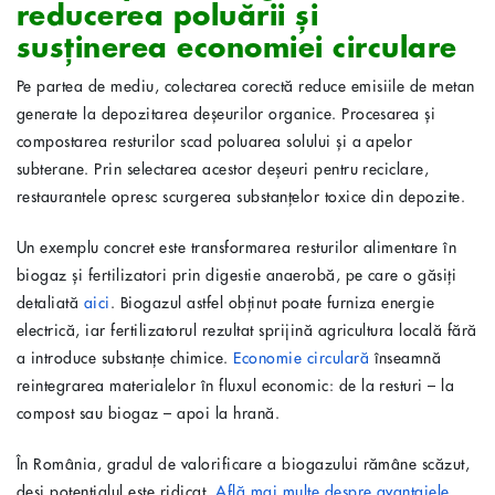
reducerea poluării și
susținerea economiei circulare
Pe partea de mediu, colectarea corectă reduce emisiile de metan
generate la depozitarea deșeurilor organice. Procesarea și
compostarea resturilor scad poluarea solului și a apelor
subterane. Prin selectarea acestor deșeuri pentru reciclare,
restaurantele opresc scurgerea substanțelor toxice din depozite.
Un exemplu concret este transformarea resturilor alimentare în
biogaz și fertilizatori prin digestie anaerobă, pe care o găsiți
detaliată
aici
. Biogazul astfel obținut poate furniza energie
electrică, iar fertilizatorul rezultat sprijină agricultura locală fără
a introduce substanțe chimice.
Economie circulară
înseamnă
reintegrarea materialelor în fluxul economic: de la resturi – la
compost sau biogaz – apoi la hrană.
În România, gradul de valorificare a biogazului rămâne scăzut,
deși potențialul este ridicat.
Află mai multe despre avantajele