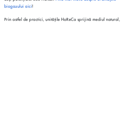
biogazului aici
!
Prin astfel de practici, unitățile HoReCa sprijină mediul natural,
precum și crearea de locuri de muncă specializate în reciclare și
gestionarea sustenabilă a resurselor.
Care sunt limitările?
Tehnologiile de compostare și digestie anaerobă necesită
investiții și suprafață disponibilă. Nu orice afacere HoReCa își
poate permite o instalație proprie, însă parteneriatele cu
operatori licențiați rezolvă această provocare. Un alt aspect îl
reprezintă instruirea continuă a personalului, pentru evitarea
contaminării cu materiale nebiodegradabile – fără training,
sistemele devin ineficiente.
PRACTICI