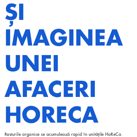
ȘI
IMAGINEA
UNEI
AFACERI
HORECA
Resturile organice se acumulează rapid în unitățile HoReCa.