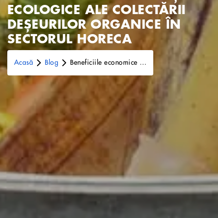
ECOLOGICE ALE COLECTĂRII
DEȘEURILOR ORGANICE ÎN
SECTORUL HORECA
Acasă
Blog
Beneficiile economice și ecologice ale colectării deșeurilor organice în sectorul HoReCa