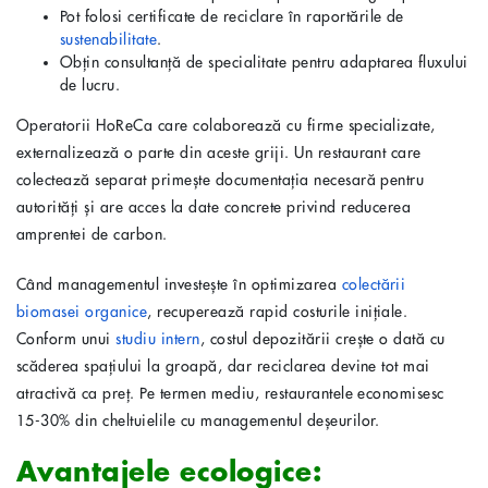
Pot folosi certificate de reciclare în raportările de
sustenabilitate
.
Obțin consultanță de specialitate pentru adaptarea fluxului
de lucru.
Operatorii HoReCa care colaborează cu firme specializate,
externalizează o parte din aceste griji. Un restaurant care
colectează separat primește documentația necesară pentru
autorități și are acces la date concrete privind reducerea
amprentei de carbon.
Când managementul investește în optimizarea
colectării
biomasei organice
, recuperează rapid costurile inițiale.
Conform unui
studiu intern
, costul depozitării crește o dată cu
scăderea spațiului la groapă, dar reciclarea devine tot mai
atractivă ca preț. Pe termen mediu, restaurantele economisesc
15-30% din cheltuielile cu managementul deșeurilor.
Avantajele ecologice: