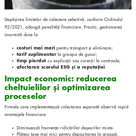
Depășirea limitelor de colectare selectivă, conform Ordinului
92/2021, adaugă penalități financiare. Practic, gestionarea
incorectă duce la:
costuri mai mari
pentru transport și eliminare;
tarif suplimentar
la groapa de gunoi;
timp pierdut
cu explicații sau corecții la controale;
afectarea scorului ESG și a reputației
.
Impact economic: reducerea
cheltuielilor și optimizarea
proceselor
Firmele care implementează colectarea separată observă rapid
avantajele financiare:
Diminuează frecvența ridicărilor deșeurilor mixte.
Plătesc taxe mai mici pentru depozitarea la groapă.