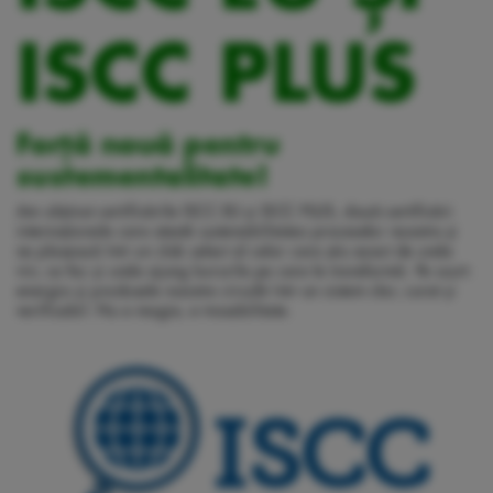
ISCC PLUS
Forță nouă pentru
sustementalitate!
Am obținut certificările ISCC EU și ISCC PLUS, două certificări
internaționale care atestă sustenabilitatea proceselor noastre și
ne plasează într-un club select al celor care știu exact de unde
vin, ce fac și unde ajung lucrurile pe care le transformă. Pe scurt:
energia și produsele noastre circulă într-un sistem clar, curat și
verificabil. Nu e magie, e trasabilitate.