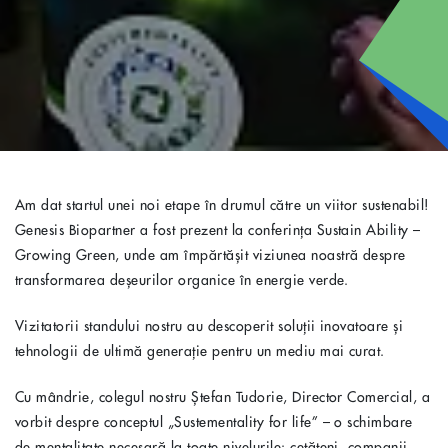
Am dat startul unei noi etape în drumul către un viitor sustenabil!
Genesis Biopartner a fost prezent la conferința Sustain Ability –
Growing Green, unde am împărtășit viziunea noastră despre
transformarea deșeurilor organice în energie verde.
Vizitatorii standului nostru au descoperit soluții inovatoare și
tehnologii de ultimă generație pentru un mediu mai curat.
Cu mândrie, colegul nostru Ștefan Tudorie, Director Comercial, a
vorbit despre conceptul „Sustementality for life” – o schimbare
de mentalitate necesară la toate nivelurile: cetățeni, companii,