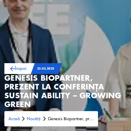
Înapoi
25.02.2025
GENESIS BIOPARTNER,
PREZENT LA CONFERINȚA
SUSTAIN ABILITY – GROWING
GREEN
Acasă
Noutăți
Genesis Biopartner, prezent la Conferința Sustain Ability – Growing Green